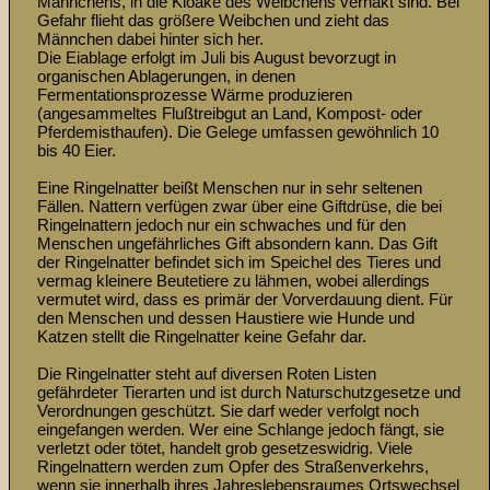
Männchens, in die Kloake des Weibchens verhakt sind. Bei 
Gefahr flieht das größere Weibchen und zieht das 
Männchen dabei hinter sich her. 

Die Eiablage erfolgt im Juli bis August bevorzugt in 
organischen Ablagerungen, in denen 
Fermentationsprozesse Wärme produzieren 
(angesammeltes Flußtreibgut an Land, Kompost- oder 
Pferdemisthaufen). Die Gelege umfassen gewöhnlich 10 
bis 40 Eier. 

Eine Ringelnatter beißt Menschen nur in sehr seltenen 
Fällen. Nattern verfügen zwar über eine Giftdrüse, die bei 
Ringelnattern jedoch nur ein schwaches und für den 
Menschen ungefährliches Gift absondern kann. Das Gift 
der Ringelnatter befindet sich im Speichel des Tieres und 
vermag kleinere Beutetiere zu lähmen, wobei allerdings 
vermutet wird, dass es primär der Vorverdauung dient. Für 
den Menschen und dessen Haustiere wie Hunde und 
Katzen stellt die Ringelnatter keine Gefahr dar. 

Die Ringelnatter steht auf diversen Roten Listen 
gefährdeter Tierarten und ist durch Naturschutzgesetze und 
Verordnungen geschützt. Sie darf weder verfolgt noch 
eingefangen werden. Wer eine Schlange jedoch fängt, sie 
verletzt oder tötet, handelt grob gesetzeswidrig. Viele 
Ringelnattern werden zum Opfer des Straßenverkehrs, 
wenn sie innerhalb ihres Jahreslebensraumes Ortswechsel 