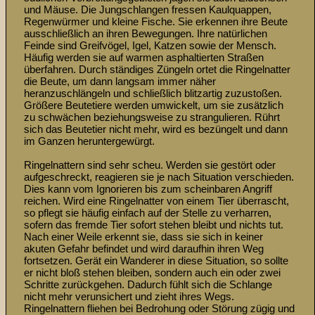
und Mäuse. Die Jungschlangen fressen Kaulquappen, 
Regenwürmer und kleine Fische. Sie erkennen ihre Beute 
ausschließlich an ihren Bewegungen. Ihre natürlichen 
Feinde sind Greifvögel, Igel, Katzen sowie der Mensch. 
Häufig werden sie auf warmen asphaltierten Straßen 
überfahren. Durch ständiges Züngeln ortet die Ringelnatter 
die Beute, um dann langsam immer näher 
heranzuschlängeln und schließlich blitzartig zuzustoßen. 
Größere Beutetiere werden umwickelt, um sie zusätzlich 
zu schwächen beziehungsweise zu strangulieren. Rührt 
sich das Beutetier nicht mehr, wird es bezüngelt und dann 
im Ganzen heruntergewürgt. 

Ringelnattern sind sehr scheu. Werden sie gestört oder 
aufgeschreckt, reagieren sie je nach Situation verschieden. 
Dies kann vom Ignorieren bis zum scheinbaren Angriff 
reichen. Wird eine Ringelnatter von einem Tier überrascht, 
so pflegt sie häufig einfach auf der Stelle zu verharren, 
sofern das fremde Tier sofort stehen bleibt und nichts tut. 
Nach einer Weile erkennt sie, dass sie sich in keiner 
akuten Gefahr befindet und wird daraufhin ihren Weg 
fortsetzen. Gerät ein Wanderer in diese Situation, so sollte 
er nicht bloß stehen bleiben, sondern auch ein oder zwei 
Schritte zurückgehen. Dadurch fühlt sich die Schlange 
nicht mehr verunsichert und zieht ihres Wegs. 
Ringelnattern fliehen bei Bedrohung oder Störung zügig und 