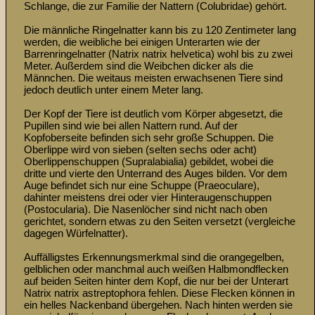
Schlange, die zur Familie der Nattern (Colubridae) gehört. 

Die männliche Ringelnatter kann bis zu 120 Zentimeter lang 
werden, die weibliche bei einigen Unterarten wie der 
Barrenringelnatter (Natrix natrix helvetica) wohl bis zu zwei 
Meter. Außerdem sind die Weibchen dicker als die 
Männchen. Die weitaus meisten erwachsenen Tiere sind 
jedoch deutlich unter einem Meter lang. 

Der Kopf der Tiere ist deutlich vom Körper abgesetzt, die 
Pupillen sind wie bei allen Nattern rund. Auf der 
Kopfoberseite befinden sich sehr große Schuppen. Die 
Oberlippe wird von sieben (selten sechs oder acht) 
Oberlippenschuppen (Supralabialia) gebildet, wobei die 
dritte und vierte den Unterrand des Auges bilden. Vor dem 
Auge befindet sich nur eine Schuppe (Praeoculare), 
dahinter meistens drei oder vier Hinteraugenschuppen 
(Postocularia). Die Nasenlöcher sind nicht nach oben 
gerichtet, sondern etwas zu den Seiten versetzt (vergleiche 
dagegen Würfelnatter). 

Auffälligstes Erkennungsmerkmal sind die orangegelben, 
gelblichen oder manchmal auch weißen Halbmondflecken 
auf beiden Seiten hinter dem Kopf, die nur bei der Unterart 
Natrix natrix astreptophora fehlen. Diese Flecken können in 
ein helles Nackenband übergehen. Nach hinten werden sie 