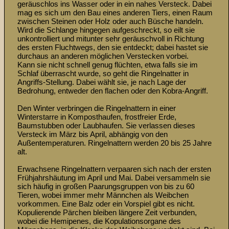
geräuschlos ins Wasser oder in ein nahes Versteck. Dabei 
mag es sich um den Bau eines anderen Tiers, einen Raum 
zwischen Steinen oder Holz oder auch Büsche handeln. 
Wird die Schlange hingegen aufgeschreckt, so eilt sie 
unkontrolliert und mitunter sehr geräuschvoll in Richtung 
des ersten Fluchtwegs, den sie entdeckt; dabei hastet sie 
durchaus an anderen möglichen Verstecken vorbei. 

Kann sie nicht schnell genug flüchten, etwa falls sie im 
Schlaf überrascht wurde, so geht die Ringelnatter in 
Angriffs-Stellung. Dabei wählt sie, je nach Lage der 
Bedrohung, entweder den flachen oder den Kobra-Angriff. 

Den Winter verbringen die Ringelnattern in einer 
Winterstarre in Komposthaufen, frostfreier Erde, 
Baumstubben oder Laubhaufen. Sie verlassen dieses 
Versteck im März bis April, abhängig von den 
Außentemperaturen. Ringelnattern werden 20 bis 25 Jahre 
alt. 

Erwachsene Ringelnattern verpaaren sich nach der ersten 
Frühjahrshäutung im April und Mai. Dabei versammeln sie 
sich häufig in großen Paarungsgruppen von bis zu 60 
Tieren, wobei immer mehr Männchen als Weibchen 
vorkommen. Eine Balz oder ein Vorspiel gibt es nicht. 
Kopulierende Pärchen bleiben längere Zeit verbunden, 
wobei die Hemipenes, die Kopulationsorgane des 