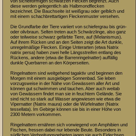
von sichelförmigen schwarzen Flecken begrenzt. Auch 
diese werden gelegentlich als Halbmondflecken 
bezeichnet. Die Bauchseite ist weißgrau oder gelblich und 
mit einem schachbrettartigen Fleckenmuster versehen. 

Die Grundfarbe der Tiere variiert von schiefergrau bis grün- 
oder olivbraun. Selten treten auch Schwärzlinge, also ganz 
oder teilweise schwarz gefärbte Tiere, auf (Melanismus). 
Auf ihrem Rücken und an den Seiten zeigt die Art dunkle, 
unregelmäßige Flecken. Einige Unterarten (etwa Natrix 
natrix persa) haben zwei helle Längsstreifen entlang des 
Rückens, andere (etwa die Barrenringelnatter) auffällig 
dunkle Querbarren an den Körperseiten. 

Ringelnattern sind weitgehend tagaktiv und beginnen den 
Morgen mit einem ausgiebigen Sonnenbad. Sie leben 
vorzugsweise in der Nähe von Gewässern aller Art und 
können gut schwimmen und tauchen. Aber auch weitab 
von Gewässern findet man sie in feuchtem Gelände. Sie 
sind nicht so stark auf Wasser angewiesen wie etwa die 
Vipernatter (Natrix maura) oder die Würfelnatter (Natrix 
tessellata). Im Gebirge können sie bis in einer Höhe von 
2300 Metern vorkommen. 

Ringelnattern ernähren sich vorwiegend von Amphibien und 
Fischen, fressen dabei nur lebende Beute. Besonders in 
südlichen Verbreitungsgebieten jagen sie auch Eidechsen 